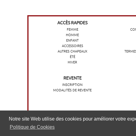
ACCÈS RAPIDES
FEMME
COM
HOMME
ENFANT
ACCESSOIRES
AUTRES CHAPEAUX
TERMES
ÉTÉ
HIVER
REVENTE
INSCRIPTION
MODALITÉS DE REVENTE
O nosso website utiliza cookies para melhorar a sua experi
Notre site Web utilise des cookies pour améliorer votre expér
nossa
Politique de Cookies
Política de cookies