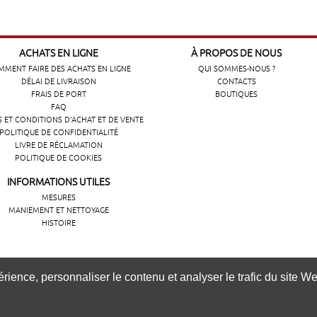
ACHATS EN LIGNE
À PROPOS DE NOUS
MENT FAIRE DES ACHATS EN LIGNE
QUI SOMMES-NOUS ?
DÉLAI DE LIVRAISON
CONTACTS
FRAIS DE PORT
BOUTIQUES
FAQ
 ET CONDITIONS D'ACHAT ET DE VENTE
POLITIQUE DE CONFIDENTIALITÉ
LIVRE DE RÉCLAMATION
POLITIQUE DE COOKIES
INFORMATIONS UTILES
MESURES
MANIEMENT ET NETTOYAGE
HISTOIRE
ência de navegação, personalizar conteúdos e analisar o tráfeg
ience, personnaliser le contenu et analyser le trafic du site Web