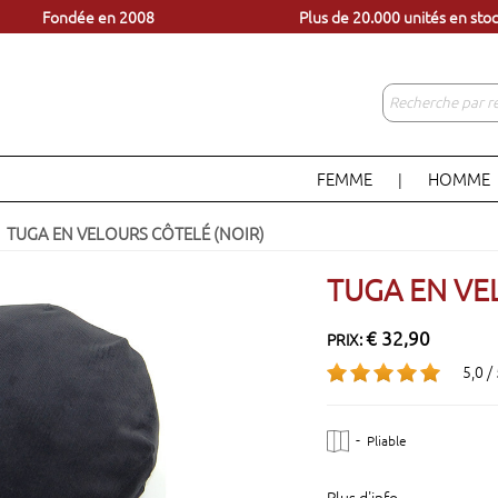
èles à portée d'un clic
Venez visiter notre magasin 
Fondée en 2008
Plus de 20.000 unités en sto
FEMME
HOMME
|
TUGA EN VELOURS CÔTELÉ (NOIR)
TUGA EN VE
€ 32,90
PRIX:
5,0 /
-
Pliable
Plus d'info