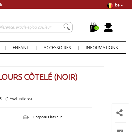
be
à Lisbonne
ck
0
ENFANT
ACCESSOIRES
INFORMATIONS
|
|
|
LOURS CÔTELÉ (NOIR)
 5 (2 évaluations)
-
Chapeau Classique