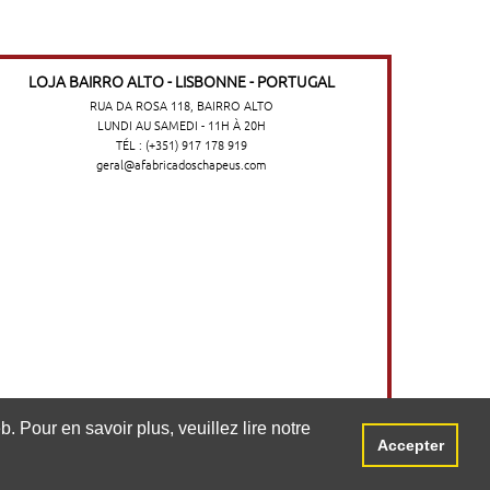
LOJA BAIRRO ALTO - LISBONNE - PORTUGAL
RUA DA ROSA 118, BAIRRO ALTO
LUNDI AU SAMEDI - 11H À 20H
TÉL : (+351) 917 178 919
geral@afabricadoschapeus.com
o no website. Para saber mais, consulte a
. Pour en savoir plus, veuillez lire notre
Accepter
Aceitar
©2026 A FÁBRICA DOS CHAPÉUS
-
TERMES ET CONDITIONS