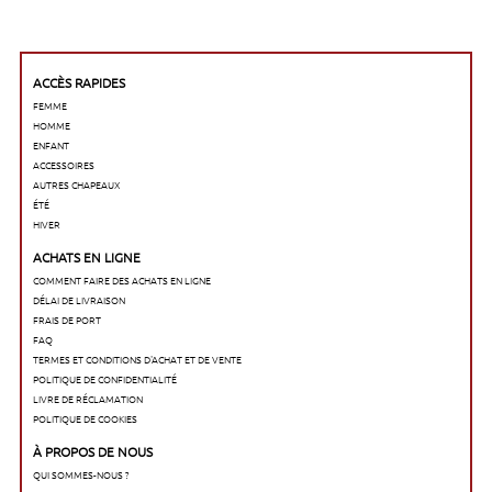
ACCÈS RAPIDES
FEMME
HOMME
ENFANT
ACCESSOIRES
AUTRES CHAPEAUX
ÉTÉ
HIVER
ACHATS EN LIGNE
COMMENT FAIRE DES ACHATS EN LIGNE
DÉLAI DE LIVRAISON
FRAIS DE PORT
FAQ
TERMES ET CONDITIONS D'ACHAT ET DE VENTE
POLITIQUE DE CONFIDENTIALITÉ
LIVRE DE RÉCLAMATION
POLITIQUE DE COOKIES
À PROPOS DE NOUS
QUI SOMMES-NOUS ?