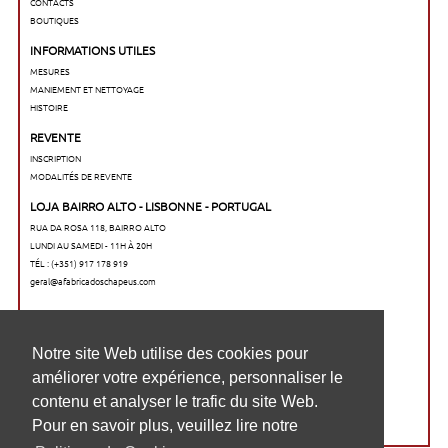
CONTACTS
BOUTIQUES
INFORMATIONS UTILES
MESURES
MANIEMENT ET NETTOYAGE
HISTOIRE
REVENTE
INSCRIPTION
MODALITÉS DE REVENTE
LOJA BAIRRO ALTO - LISBONNE - PORTUGAL
RUA DA ROSA 118, BAIRRO ALTO
LUNDI AU SAMEDI - 11H À 20H
TÉL : (+351) 917 178 919
geral@afabricadoschapeus.com
O nosso website utiliza cookies para
Notre site Web utilise des cookies pour
melhorar a sua experiência de navegação,
améliorer votre expérience, personnaliser le
personalizar conteúdos e analisar o tráfego
contenu et analyser le trafic du site Web.
no website. Para saber mais, consulte a
Pour en savoir plus, veuillez lire notre