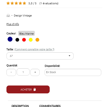
5,0 / 5 (1 évaluations)
-
Design Vintage
Plus d'info
Couleur:
Bleu Marine
Taille:
(Comment connaître votre taille ?)
57
57
Quantité:
Disponibilité:
58
-
+
En Stock
59
ACHETER
DESCRIPTION
COMMENTAIRES