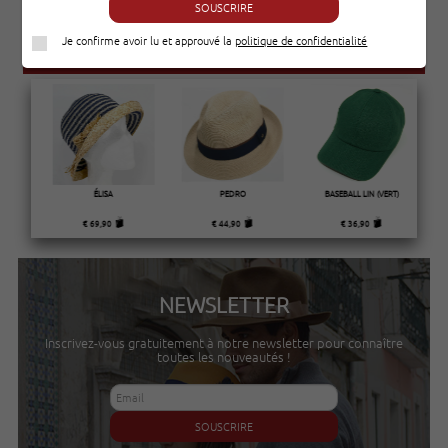
SOUSCRIRE
Je confirme avoir lu et approuvé la
politique de confidentialité
NOUVEAUTÉS
ÉLISA
PEDRO
BASEBALL LIN (VERT)
€ 69,90
€ 44,90
€ 36,90
NEWSLETTER
Inscrivez-vous gratuitement à notre newsletter pour connaître
toutes les nouveautés !
SOUSCRIRE