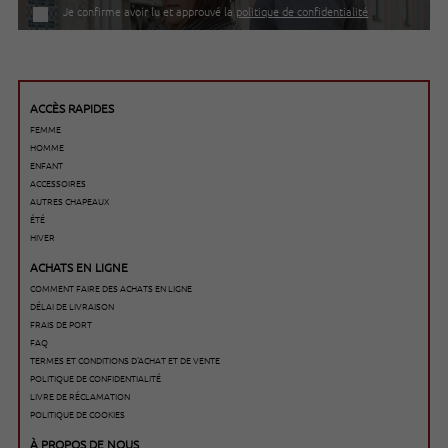
Je confirme avoir lu et approuvé la
politique de confidentialité
ACCÈS RAPIDES
FEMME
HOMME
ENFANT
ACCESSOIRES
AUTRES CHAPEAUX
ÉTÉ
HIVER
ACHATS EN LIGNE
COMMENT FAIRE DES ACHATS EN LIGNE
DÉLAI DE LIVRAISON
FRAIS DE PORT
FAQ
TERMES ET CONDITIONS D'ACHAT ET DE VENTE
POLITIQUE DE CONFIDENTIALITÉ
LIVRE DE RÉCLAMATION
POLITIQUE DE COOKIES
À PROPOS DE NOUS