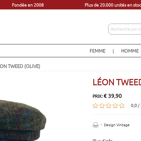
èles à portée d'un clic
Venez visiter notre magasin 
Fondée en 2008
Plus de 20.000 unités en sto
FEMME
HOMME
|
ON TWEED (OLIVE)
LÉON TWEED
€ 39,90
PRIX:
0,0 /
-
Design Vintage
Plus d'info