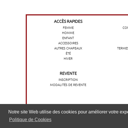
ACCÈS RAPIDES
FEMME
COM
HOMME
ENFANT
ACCESSOIRES
AUTRES CHAPEAUX
TERMES
ÉTÉ
HIVER
REVENTE
INSCRIPTION
MODALITÉS DE REVENTE
O nosso website utiliza cookies para melhorar a sua experi
Notre site Web utilise des cookies pour améliorer votre expér
nossa
Politique de Cookies
Política de cookies