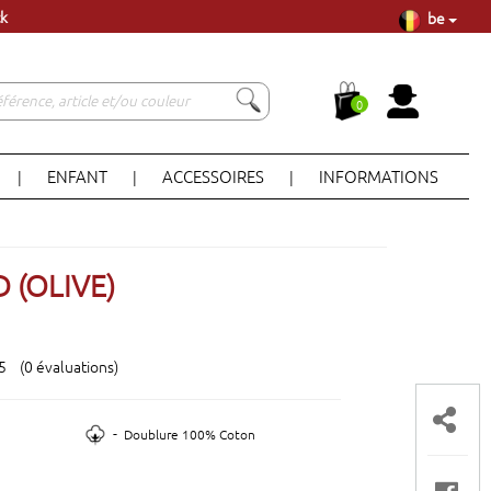
be
à Lisbonne
ck
0
ENFANT
ACCESSOIRES
INFORMATIONS
|
|
|
 (OLIVE)
 5 (0 évaluations)
-
Doublure 100% Coton