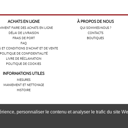
ACHATS EN LIGNE
À PROPOS DE NOUS
MENT FAIRE DES ACHATS EN LIGNE
QUI SOMMES-NOUS ?
DÉLAI DE LIVRAISON
CONTACTS
FRAIS DE PORT
BOUTIQUES
FAQ
 ET CONDITIONS D'ACHAT ET DE VENTE
POLITIQUE DE CONFIDENTIALITÉ
LIVRE DE RÉCLAMATION
POLITIQUE DE COOKIES
INFORMATIONS UTILES
MESURES
MANIEMENT ET NETTOYAGE
HISTOIRE
ência de navegação, personalizar conteúdos e analisar o tráfeg
ience, personnaliser le contenu et analyser le trafic du site Web