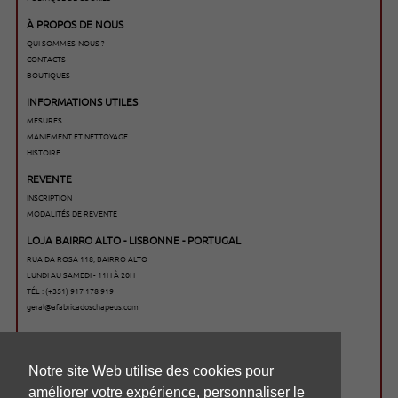
À PROPOS DE NOUS
QUI SOMMES-NOUS ?
CONTACTS
BOUTIQUES
INFORMATIONS UTILES
MESURES
MANIEMENT ET NETTOYAGE
HISTOIRE
REVENTE
INSCRIPTION
MODALITÉS DE REVENTE
LOJA BAIRRO ALTO - LISBONNE - PORTUGAL
RUA DA ROSA 118, BAIRRO ALTO
LUNDI AU SAMEDI - 11H À 20H
TÉL : (+351) 917 178 919
geral@afabricadoschapeus.com
Notre site Web utilise des cookies pour
améliorer votre expérience, personnaliser le