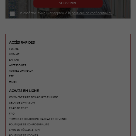
SOUSCRIRE
Je confirme avoir lu et approuvé la
politique de confidentialité
ACCÈS RAPIDES
FEMME
HOMME
ENFANT
ACCESSOIRES
AUTRES CHAPEAUX
ÉTÉ
HIVER
ACHATS EN LIGNE
COMMENT FAIRE DES ACHATS EN LIGNE
DÉLAI DE LIVRAISON
FRAIS DE PORT
FAQ
TERMES ET CONDITIONS D'ACHAT ET DE VENTE
POLITIQUE DE CONFIDENTIALITÉ
LIVRE DE RÉCLAMATION
POLITIQUE DE COOKIES