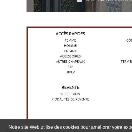
ACCÈS RAPIDES
FEMME
COM
HOMME
ENFANT
ACCESSOIRES
AUTRES CHAPEAUX
TERMES
ÉTÉ
HIVER
REVENTE
INSCRIPTION
MODALITÉS DE REVENTE
O nosso website utiliza cookies para melhorar a sua experi
Notre site Web utilise des cookies pour améliorer votre expér