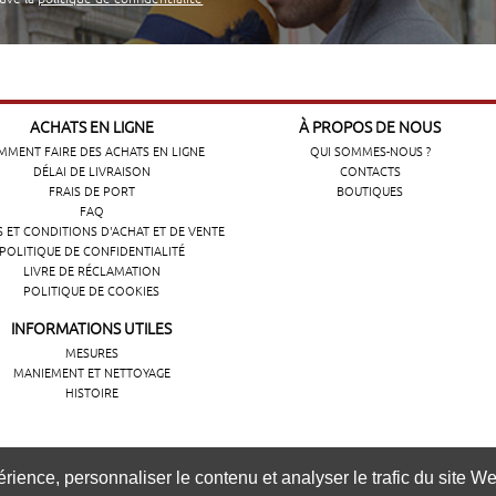
ACHATS EN LIGNE
À PROPOS DE NOUS
MENT FAIRE DES ACHATS EN LIGNE
QUI SOMMES-NOUS ?
DÉLAI DE LIVRAISON
CONTACTS
FRAIS DE PORT
BOUTIQUES
FAQ
 ET CONDITIONS D'ACHAT ET DE VENTE
POLITIQUE DE CONFIDENTIALITÉ
LIVRE DE RÉCLAMATION
POLITIQUE DE COOKIES
INFORMATIONS UTILES
MESURES
MANIEMENT ET NETTOYAGE
HISTOIRE
ência de navegação, personalizar conteúdos e analisar o tráfeg
ience, personnaliser le contenu et analyser le trafic du site Web