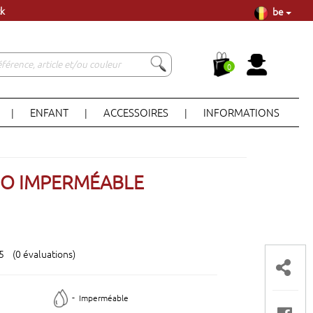
ck
be
à Lisbonne
ck
0
ENFANT
ACCESSOIRES
INFORMATIONS
|
|
|
O IMPERMÉABLE
 5 (0 évaluations)
-
Imperméable