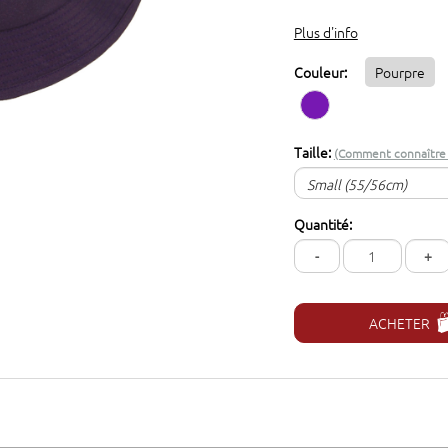
Plus d'info
Couleur:
Pourpre
Taille:
(Comment connaître v
Small (55/56cm)
Small (55/56cm)
Quantité:
Medium (57/58cm)
-
+
Large (59/60 cm)
X-Large (61/62cm)
ACHETER