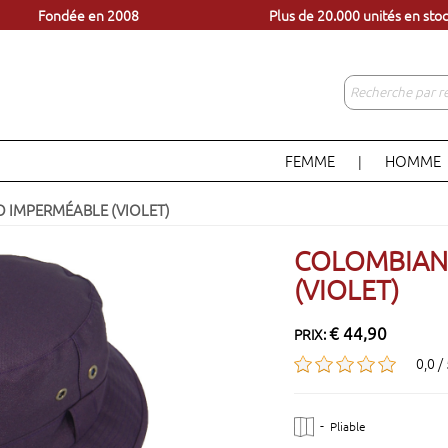
Fondée en 2008
Plus de 20.000 unités en sto
èles à portée d'un clic
Venez visiter notre magasin 
Fondée en 2008
Plus de 20.000 unités en sto
FEMME
HOMME
|
IMPERMÉABLE (VIOLET)
COLOMBIAN
(VIOLET)
€ 44,90
PRIX:
0,0 /
-
Pliable