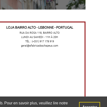
LOJA BAIRRO ALTO - LISBONNE - PORTUGAL
RUA DA ROSA 118, BAIRRO ALTO
LUNDI AU SAMEDI - 11H À 20H
TÉL : (+351) 917 178 919
geral@afabricadoschapeus.com
o no website. Para saber mais, consulte a
. Pour en savoir plus, veuillez lire notre
Accepter
Aceitar