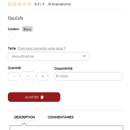
0,0 / 5 (0 évaluations)
Plus d'info
Couleur:
Blanc
Taille:
(Comment connaître votre taille ?)
Único (55-62cm)
Único (55-62cm)
Quantité:
Disponibilité:
-
+
En Stock
ACHETER
DESCRIPTION
COMMENTAIRES