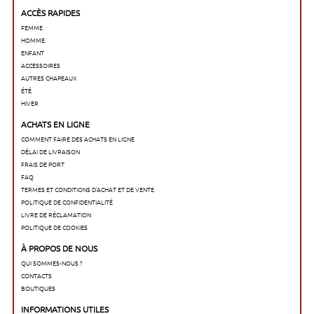
ACCÈS RAPIDES
FEMME
HOMME
ENFANT
ACCESSOIRES
AUTRES CHAPEAUX
ÉTÉ
HIVER
ACHATS EN LIGNE
COMMENT FAIRE DES ACHATS EN LIGNE
DÉLAI DE LIVRAISON
FRAIS DE PORT
FAQ
TERMES ET CONDITIONS D'ACHAT ET DE VENTE
POLITIQUE DE CONFIDENTIALITÉ
LIVRE DE RÉCLAMATION
POLITIQUE DE COOKIES
À PROPOS DE NOUS
QUI SOMMES-NOUS ?
CONTACTS
BOUTIQUES
INFORMATIONS UTILES