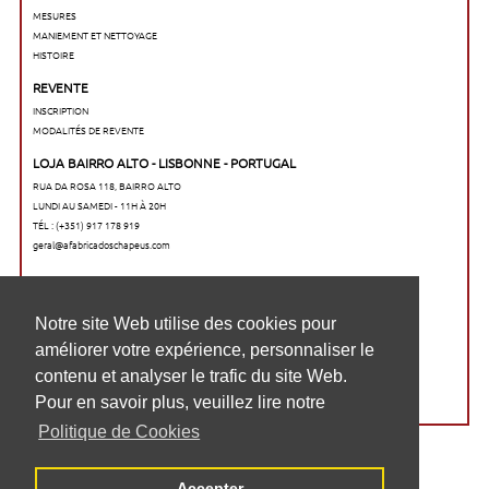
MESURES
MANIEMENT ET NETTOYAGE
HISTOIRE
REVENTE
INSCRIPTION
MODALITÉS DE REVENTE
LOJA BAIRRO ALTO - LISBONNE - PORTUGAL
RUA DA ROSA 118, BAIRRO ALTO
LUNDI AU SAMEDI - 11H À 20H
TÉL : (+351) 917 178 919
geral@afabricadoschapeus.com
O nosso website utiliza cookies para
Notre site Web utilise des cookies pour
melhorar a sua experiência de navegação,
améliorer votre expérience, personnaliser le
personalizar conteúdos e analisar o tráfego
contenu et analyser le trafic du site Web.
no website. Para saber mais, consulte a
Pour en savoir plus, veuillez lire notre
nossa
Politique de Cookies
Política de cookies
Accepter
Aceitar