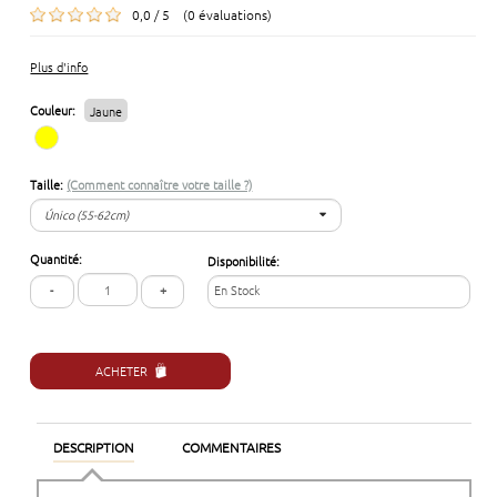
0,0 / 5 (0 évaluations)
Plus d'info
Couleur:
Jaune
Taille:
(Comment connaître votre taille ?)
Único (55-62cm)
Único (55-62cm)
Quantité:
Disponibilité:
-
+
En Stock
ACHETER
DESCRIPTION
COMMENTAIRES