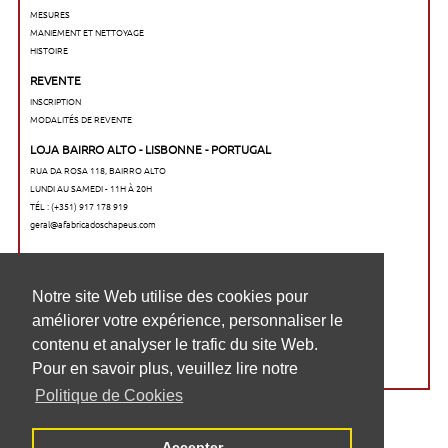
MESURES
MANIEMENT ET NETTOYAGE
HISTOIRE
REVENTE
INSCRIPTION
MODALITÉS DE REVENTE
LOJA BAIRRO ALTO - LISBONNE - PORTUGAL
RUA DA ROSA 118, BAIRRO ALTO
LUNDI AU SAMEDI - 11H À 20H
TÉL : (+351) 917 178 919
geral@afabricadoschapeus.com
O nosso website utiliza cookies para
Notre site Web utilise des cookies pour
melhorar a sua experiência de navegação,
améliorer votre expérience, personnaliser le
personalizar conteúdos e analisar o tráfego
contenu et analyser le trafic du site Web.
no website. Para saber mais, consulte a
Pour en savoir plus, veuillez lire notre
nossa
Politique de Cookies
Política de cookies
Accepter
Aceitar