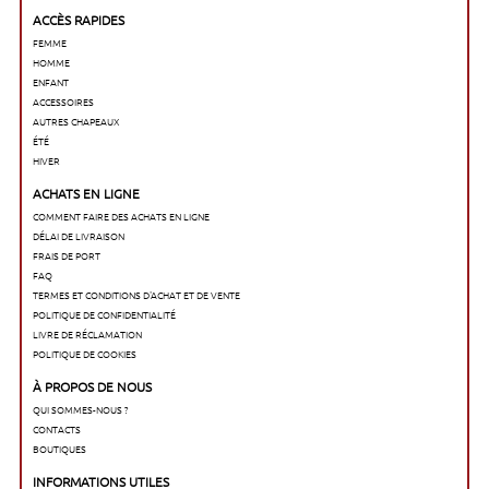
ACCÈS RAPIDES
FEMME
HOMME
ENFANT
ACCESSOIRES
AUTRES CHAPEAUX
ÉTÉ
HIVER
ACHATS EN LIGNE
COMMENT FAIRE DES ACHATS EN LIGNE
DÉLAI DE LIVRAISON
FRAIS DE PORT
FAQ
TERMES ET CONDITIONS D'ACHAT ET DE VENTE
POLITIQUE DE CONFIDENTIALITÉ
LIVRE DE RÉCLAMATION
POLITIQUE DE COOKIES
À PROPOS DE NOUS
QUI SOMMES-NOUS ?
CONTACTS
BOUTIQUES
INFORMATIONS UTILES