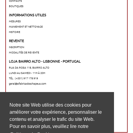
CONTACTS
BOUTIQUES
INFORMATIONS UTILES
MESURES
MANIEMENT ET NETTOYAGE
HISTOIRE
REVENTE
INSCRIPTION
MODALITÉS DE REVENTE
LOJA BAIRRO ALTO - LISBONNE - PORTUGAL
RUA DA ROSA 118, BAIRRO ALTO
LUNDI AU SAMEDI - 11H À 20H
TÉL : (+351) 917 178 919
geral@afabricadoschapeus.com
O nosso website utiliza cookies para
Notre site Web utilise des cookies pour
melhorar a sua experiência de navegação,
améliorer votre expérience, personnaliser le
personalizar conteúdos e analisar o tráfego
contenu et analyser le trafic du site Web.
no website. Para saber mais, consulte a
Pour en savoir plus, veuillez lire notre