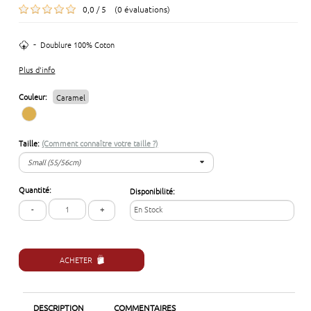
0,0 / 5 (0 évaluations)
-
Doublure 100% Coton
Plus d'info
Couleur:
Caramel
Taille:
(Comment connaître votre taille ?)
Small (55/56cm)
Small (55/56cm)
Quantité:
Disponibilité:
Medium (57/58cm)
-
+
En Stock
Large (59/60 cm)
Extra-Large (61/62cm)
ACHETER
DESCRIPTION
COMMENTAIRES