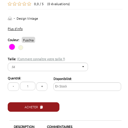
0,0 / 5 (0 évaluations)
-
Design Vintage
Plus d'info
Couleur:
Fuschia
Taille:
(Comment connaître votre taille ?)
56
56
Quantité:
Disponibilité:
57
-
+
En Stock
58
ACHETER
DESCRIPTION
COMMENTAIRES