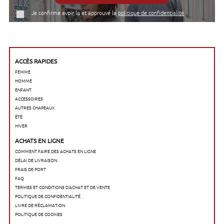
Je confirme avoir lu et approuvé la
politique de confidentialité
ACCÈS RAPIDES
FEMME
HOMME
ENFANT
ACCESSOIRES
AUTRES CHAPEAUX
ÉTÉ
HIVER
ACHATS EN LIGNE
COMMENT FAIRE DES ACHATS EN LIGNE
DÉLAI DE LIVRAISON
FRAIS DE PORT
FAQ
TERMES ET CONDITIONS D'ACHAT ET DE VENTE
POLITIQUE DE CONFIDENTIALITÉ
LIVRE DE RÉCLAMATION
POLITIQUE DE COOKIES