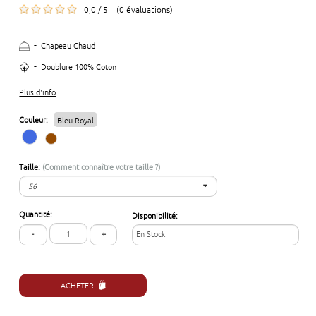
0,0 / 5 (0 évaluations)
-
Chapeau Chaud
-
Doublure 100% Coton
Plus d'info
Couleur:
Bleu Royal
Taille:
(Comment connaître votre taille ?)
56
56
Quantité:
Disponibilité:
57
-
+
En Stock
58
59
60
61
ACHETER