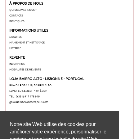
À PROPOS DE NOUS
QUI SOMMES-NOUS ?
CONTACTS
BOUTIQUES
INFORMATIONS UTILES
MESURES
MANIEMENT ET NETTOYAGE
HISTOIRE
REVENTE
INSCRIPTION
MODALITÉS DE REVENTE
LOJA BAIRRO ALTO - LISBONNE - PORTUGAL
RUA DA ROSA 118, BAIRRO ALTO
LUNDI AU SAMEDI - 11H À 20H
TÉL : (+351) 917 178 919
geral@afabricadoschapeus.com
O nosso website utiliza cookies para
Notre site Web utilise des cookies pour
melhorar a sua experiência de navegação,
améliorer votre expérience, personnaliser le