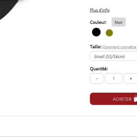
Plus d'info
Couleur:
Noir
Taille:
(Comment connaître v
Small (55/56cm)
Small (55/56cm)
Quantité:
Medium (57/58cm)
-
+
Large (59/60 cm)
Extra-Large (61/62cm)
ACHETER