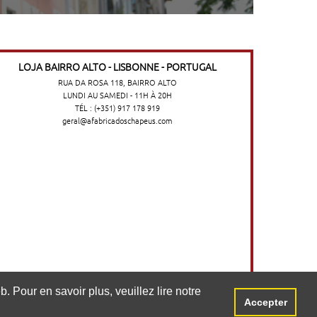
LOJA BAIRRO ALTO - LISBONNE - PORTUGAL
RUA DA ROSA 118, BAIRRO ALTO
LUNDI AU SAMEDI - 11H À 20H
TÉL : (+351) 917 178 919
geral@afabricadoschapeus.com
o no website. Para saber mais, consulte a
. Pour en savoir plus, veuillez lire notre
Accepter
Aceitar
©2026 A FÁBRICA DOS CHAPÉUS
-
TERMES ET CONDITIONS