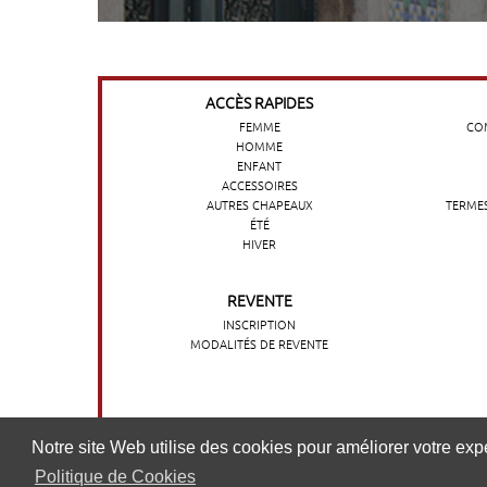
ACCÈS RAPIDES
FEMME
COM
HOMME
ENFANT
ACCESSOIRES
AUTRES CHAPEAUX
TERMES
ÉTÉ
HIVER
REVENTE
INSCRIPTION
MODALITÉS DE REVENTE
O nosso website utiliza cookies para melhorar a sua experi
Notre site Web utilise des cookies pour améliorer votre expér
nossa
Politique de Cookies
Política de cookies