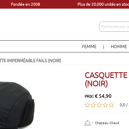
èles à portée d'un clic
Venez visiter notre magasin 
Fondée en 2008
Plus de 20.000 unités en sto
FEMME
HOMME
|
TE IMPERMÉABLE FAILS (NOIR)
CASQUETTE 
(NOIR)
€ 54,90
PRIX:
0,0 /
-
Chapeau Chaud