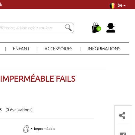
à Lisbonne
be
ck
0
ENFANT
ACCESSOIRES
INFORMATIONS
|
|
|
IMPERMÉABLE FAILS
 5 (0 évaluations)
-
Imperméable