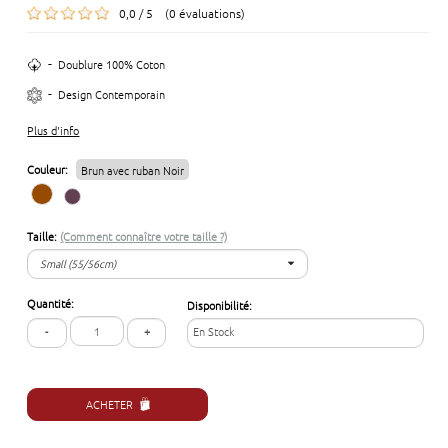
0,0 / 5 (0 évaluations)
-
Doublure 100% Coton
-
Design Contemporain
Plus d'info
Couleur:
Brun avec ruban Noir
Taille:
(Comment connaître votre taille ?)
Small (55/56cm)
Small (55/56cm)
Quantité:
Disponibilité:
Large (59/60 cm)
-
+
En Stock
ACHETER