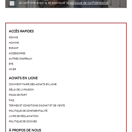
Je confirme avoir lu et approuvé la
politique de confidentialité
ACCÈS RAPIDES
FEMME
HOMME
ENFANT
ACCESSOIRES
AUTRES CHAPEAUX
ÉTÉ
HIVER
ACHATS EN LIGNE
COMMENT FAIRE DES ACHATS EN LIGNE
DÉLAI DE LIVRAISON
FRAIS DE PORT
FAQ
TERMES ET CONDITIONS D'ACHAT ET DE VENTE
POLITIQUE DE CONFIDENTIALITÉ
LIVRE DE RÉCLAMATION
POLITIQUE DE COOKIES
À PROPOS DE NOUS