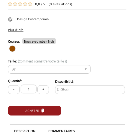
0,0 / 5 (0 évaluations)
-
Design Contemporain
Plus d'info
Couleur:
Brun avec ruban Noir
Taille:
(Comment connaître votre taille ?)
56
56
Quantité:
Disponibilité:
57
-
+
En Stock
58
59
60
ACHETER
DESCRIPTION
COMMENTAIRES