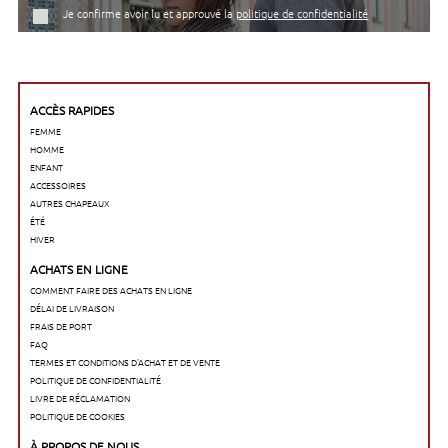
Je confirme avoir lu et approuvé la
politique de confidentialité
ACCÈS RAPIDES
FEMME
HOMME
ENFANT
ACCESSOIRES
AUTRES CHAPEAUX
ÉTÉ
HIVER
ACHATS EN LIGNE
COMMENT FAIRE DES ACHATS EN LIGNE
DÉLAI DE LIVRAISON
FRAIS DE PORT
FAQ
TERMES ET CONDITIONS D'ACHAT ET DE VENTE
POLITIQUE DE CONFIDENTIALITÉ
LIVRE DE RÉCLAMATION
POLITIQUE DE COOKIES
À PROPOS DE NOUS